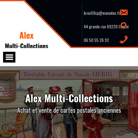
Skip
to
content
broc69cp@wanadoo.fr
44 grande rue 69220 Cercié
06 50 55 26 92
Alex Multi-Collections
Achat et vente de cartes postales anciennes